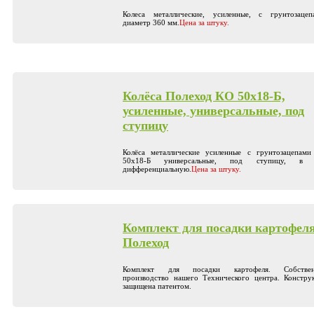
Колеса металлические, усиленные, с грунтозацеп
диаметр 360 мм.
Цена за штуку.
Колёса Полеход КО 50х18-Б,
усиленные, универсальные, под
ступицу
Колёса металлические усиленные с грунтозацепам
50х18-Б универсальные, под ступицу, в т
дифференциальную.
Цена за штуку.
Комплект для посадки картофел
Полеход
Комплект для посадки картофеля. Собствен
производство нашего Технического центра. Констру
защищена патентом.