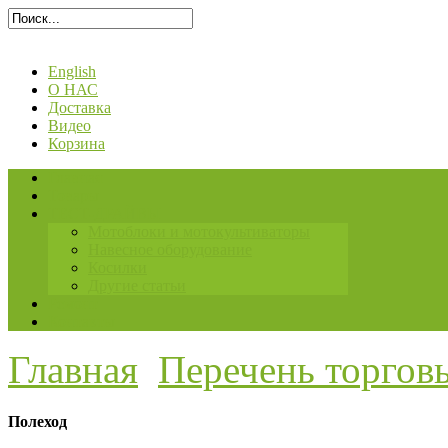
English
О НАС
Доставка
Видео
Корзина
Главная
Товары
ТЕСТ-ДРАЙВЫ
Мотоблоки и мотокультиваторы
Навесное оборудование
Косилки
Другие статьи
Ремонт
Контакты
Главная
Перечень торгов
Полеход