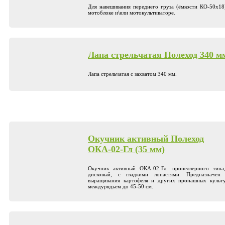
Для навешивания переднего груза (ёмкости КО-50х18
мотоблоке и\или мотокультиваторе.
Лапа стрельчатая Полеход 340 м
Лапа стрельчатая с захватом 340 мм.
Окучник активный Полеход
ОКА-02-Гл (35 мм)
Окучник активный ОКА-02-Гл. пропеллерного типа
дисковый, с гладкими лопастями. Предназначен
выращивания картофеля и других пропашных культ
междурядьем до 45-50 см.